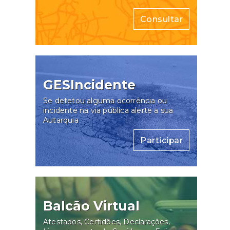
Consultar
GESIncidente
Se detetou alguma ocorrência ou
incidente na via pública alerte a sua
Autarquia
Participar
Balcão Virtual
Atestados, Certidões, Declarações,