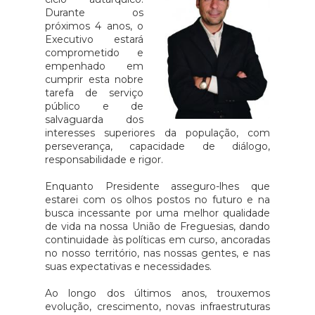
Durante os
co. A
Cartão de Cidadão. O SSM
do 
próximos 4 anos, o
ltada
poderá ser solicitado logo após a
men
Executivo estará
CCDR
compra da viagem, e os
ref
comprometido e
empenhado em
está
beneficiários poderão suportar
míni
cumprir esta nobre
CDR,
apenas metade do custo em
euro
tarefa de serviço
ste
viagens só de ida ou emparelhar
auto
público e de
salvaguarda dos
com a de regresso para atingir o
3,51
interesses superiores da população, com
valor máximo elegível.As faturas
taxa
perseverança, capacidade de diálogo,
das viagens "deverão ser
0,3
responsabilidade e rigor.
emitidas em nome do
con
Enquanto Presidente asseguro-lhes que
beneficiário ou de um membro
Estado 
estarei com os olhos postos no futuro e na
do seu agregado familiar".O
das 
busca incessante por uma melhor qualidade
Governo lembrou ainda que o
de vida na nossa União de Freguesias, dando
continuidade às políticas em curso, ancoradas
valor suportado pelos residentes
no nosso território, nas nossas gentes, e nas
dos Açores nas ligações aéreas
suas expectativas e necessidades.
com o continente baixou de 134
Ao longo dos últimos anos, trouxemos
para 119 euros e pelos
evolução, crescimento, novas infraestruturas
residentes na Madeira de 86