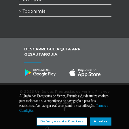
Toponímia
DESCARREGUE AQUI A APP
GESAUTARQUIA,
© 2026 União das Freguesias de Verim, Friande
A União das Freguesias de Verim, Friande e Ajude utiliza cookies
e Ajude. Todos os direitos reservados |
Termos e
para melhorar a sua experiência de navegação e para fins
Condições
estatísticos. Ao navegar está a consentir a sua utilização.
Termos e
Condições
Desenvolvido por:
Definiçoes de Cookies
Aceitar