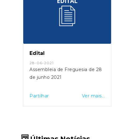
Edital
Edita
28-12-2020
30-09
 28
Assembleia de Freguesia de 28
Assem
de Dezembro 2020
de S
is...
Partilhar
Ver mais...
Partil
Últimas Notícias