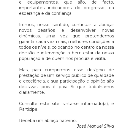
e equipamentos, que são, de facto,
para 79 euros.Sublinhou ainda
importantes indicadores do progresso, da
esperança e da confiança.
que "reconhece o subsídio social
de mobilidade como um
Iremos, nesse sentido, continuar a abraçar
instrumento fundamental de
novos desafios e desenvolver novas
dinâmicas, uma vez que pretendemos
coesão social e territorial,
garantir cada vez mais, melhores condições a
contribuindo para mitigar os
todos os níveis, colocando no centro da nossa
efeitos da insularidade, em
decisão e intervenção o bem-estar da nossa
população e de quem nos procura e visita.
particular junto das gerações
mais jovens que vivem/estudam
Mas, para cumprirmos esse desígnio de
nas ilhas e vivem/estudam no
prestação de um serviço público de qualidade
e excelência, a sua participação e opinião são
continente". Fonte: Economia
decisivas, pois é para Si que trabalhamos
ao Minuto
diariamente.
Consulte este site, sinta-se informado(a), e
Participe.
Receba um abraço fraterno,
José Manuel Silva