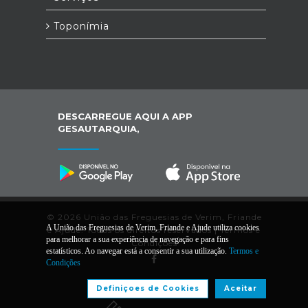
Toponímia
DESCARREGUE AQUI A APP
GESAUTARQUIA,
© 2026 União das Freguesias de Verim, Friande
A União das Freguesias de Verim, Friande e Ajude utiliza cookies
e Ajude. Todos os direitos reservados |
Termos e
para melhorar a sua experiência de navegação e para fins
Condições
estatísticos. Ao navegar está a consentir a sua utilização.
Termos e
Condições
Desenvolvido por:
Definiçoes de Cookies
Aceitar