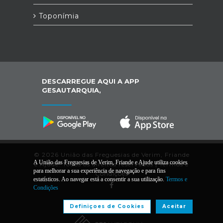
Toponímia
DESCARREGUE AQUI A APP
GESAUTARQUIA,
© 2026 União das Freguesias de Verim, Friande
A União das Freguesias de Verim, Friande e Ajude utiliza cookies
e Ajude. Todos os direitos reservados |
Termos e
para melhorar a sua experiência de navegação e para fins
Condições
estatísticos. Ao navegar está a consentir a sua utilização.
Termos e
Condições
Desenvolvido por:
Definiçoes de Cookies
Aceitar