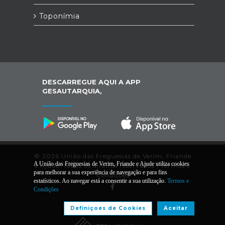
Toponímia
DESCARREGUE AQUI A APP
GESAUTARQUIA,
© 2026 União das Freguesias de Verim, Friande
A União das Freguesias de Verim, Friande e Ajude utiliza cookies
e Ajude. Todos os direitos reservados |
Termos e
para melhorar a sua experiência de navegação e para fins
Condições
estatísticos. Ao navegar está a consentir a sua utilização.
Termos e
Condições
Desenvolvido por:
Definiçoes de Cookies
Aceitar