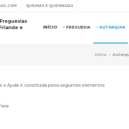
AIL.COM
QUEIMAS E QUEIMADAS
 Freguesias
INÍCIO
Friande e
FREGUESIA
AUTARQUIA
Início
Autarq
e e Ajude é constituída pelos seguintes elementos:
aria