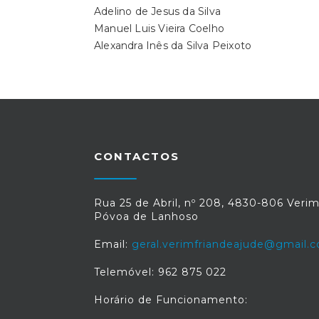
Adelino de Jesus da Silva
Manuel Luis Vieira Coelho
Alexandra Inês da Silva Peixoto
CONTACTOS
Rua 25 de Abril, nº 208, 4830-806 Verim
Póvoa de Lanhoso
Email:
geral.verimfriandeajude@gmail.
Telemóvel: 962 875 022
Horário de Funcionamento: