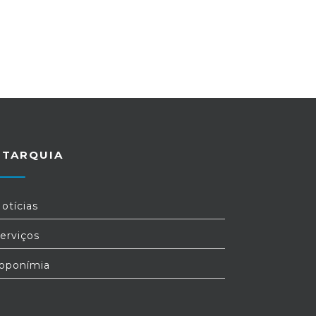
UTARQUIA
otícias
erviços
oponímia