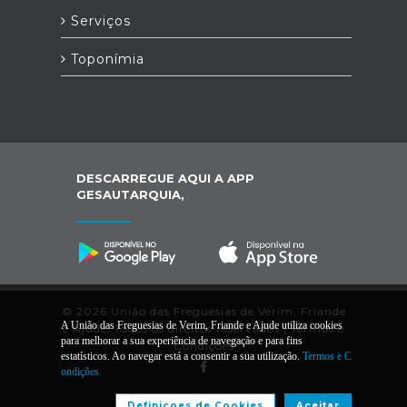
Serviços
Toponímia
DESCARREGUE AQUI A APP
GESAUTARQUIA,
© 2026 União das Freguesias de Verim, Friande
A União das Freguesias de Verim, Friande e Ajude utiliza cookies
e Ajude. Todos os direitos reservados |
Termos e
para melhorar a sua experiência de navegação e para fins
Condições
estatísticos. Ao navegar está a consentir a sua utilização.
Termos e C
ondições
Desenvolvido por:
Definiçoes de Cookies
Aceitar